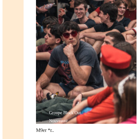
Groupe Block'Out
Nouveauté
M9er *r..