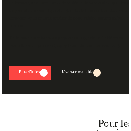
en terrasse, retrouvez une carte variée et de saison ainsi que des pl
du jour et du moment qui changent toute l’année. Sur place ou à
emporter, vous pourrez profiter de notre cuisine maison mijotée a
passion.
En bonus : notre bar vous propose un large choix de bières en
bouteille ou en pression (happy hours du lundi au vendredi).
Plus d'infos
Réserver ma table
Pour le