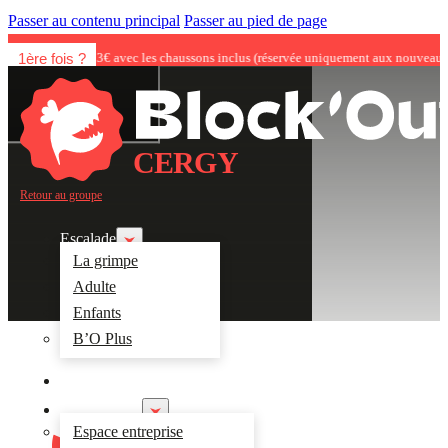
Passer au contenu principal
Passer au pied de page
1ère fois ?
 de 23€ avec les chaussons inclus (réservée uniquement aux nouveaux clients) ; sur 
CERGY
Retour au groupe
Escalade
La grimpe
Adulte
Enfants
B’O Plus
Restaurant
Pour les pros
Espace entreprise