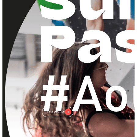
1 mois d’escalade illimitée
Rentabilisé à la 4ème séance !
J'en profite