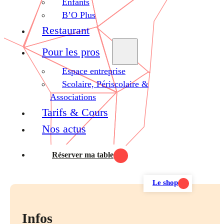
Enfants
B’O Plus
Restaurant
Pour les pros
Espace entreprise
Scolaire, Périscolaire &
Associations
Tarifs & Cours
Nos actus
Réserver ma table
Le shop
Infos