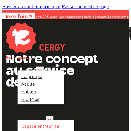
Passer au contenu principal
Passer au pied de page
e à 10€ au lieu de 23€ avec les chaussons inclus (réservée uniquement aux nouv
1ère fois ?
CERGY
Notre concept
Retour au groupe
au service
Escalade
La grimpe
des pros
Adulte
Enfants
B’O Plus
Restaurant
Pour les pros
Espace entreprise