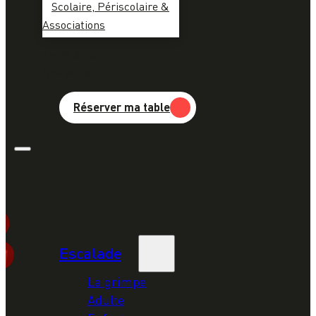
Scolaire, Périscolaire &
Associations
Tarifs & Cours
Nos actus
Réserver ma table
Escalade
La grimpe
Adulte