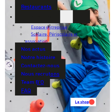
Restaurants
Pour les pros
Espace entreprise
Scolaire, Périscolaire et
association
Nos actus
Notre histoire
Contactez-nous
Nous recrutons
Team B’O
FAQ
Le shop