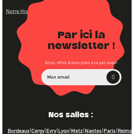
Notre Histoire
Team B'O
FAQ
Par ici la
newsletter !
Actus, offres & bons plans à ne pas louper
Nos salles :
Bordeaux
|
Cergy
|
Evry
|
Lyon
|
Metz
|
Nantes
|
Paris
|
Reims
|