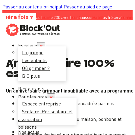
Passer au contenu principal
Passer au pied de page
 découverte à 10€ au lieu de 23€ avec les chaussons inclus (réservée uniquemen
1ère fois ?
Escalade
La grimpe
Les enfants
Anniversaire 100%
Où grimper ?
escalade
B’O plus
Restaurants
Un anniversaire grimpant inoubliable avec au programme 
Pour les pros
1h d’escalade pleine de jeux encadrée par nos
Espace entreprise
animateurs
Scolaire, Périscolaire et
30 min de goûter avec gâteau maison, bonbons et
association
boissons
Nos actus
Un diplôme dédicacé pour immortaliser le moment