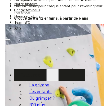
Notre histoire
Une invitation pour chaque enfant pour revenir gravir
Contactez-nous
nos blocs
Nous recrutons
Groupe de 8 à 12 enfants, à partir de 6 ans
Team B’O
FAQ
Escalade
La grimpe
Les enfants
Où grimper ?
B’O plus