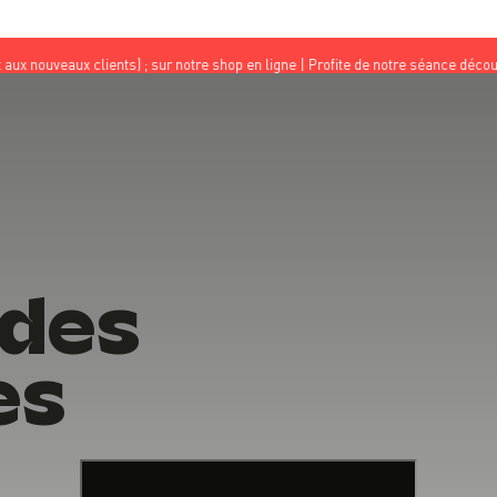
lients) ; sur notre shop en ligne | Profite de notre séance découverte à 10€ a
 des
es