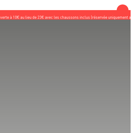
u lieu de 23€ avec les chaussons inclus (réservée uniquement aux nouveaux clie