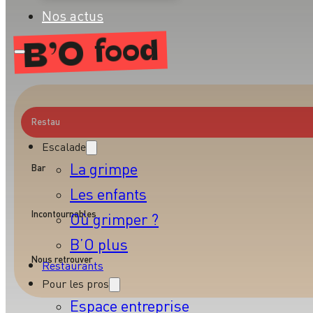
Nos actus
B’O
food
Restau
Escalade
La grimpe
Bar
Les enfants
Incontournables
Où grimper ?
B’O plus
Nous retrouver
Restaurants
Pour les pros
Espace entreprise