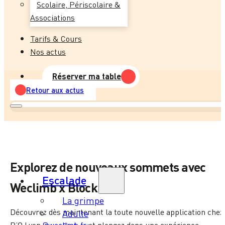
Scolaire, Périscolaire &
Associations
Tarifs & Cours
Nos actus
Réserver ma table
Retour aux actus
Explorez de nouveaux sommets avec
Escalade
Weclimb x Block’out !
La grimpe
Découvrez dès maintenant la toute nouvelle application chez
Adulte
B’O Lyon
@weclimb.fr
et plongez dans une expérience