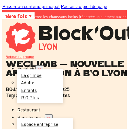
Passer au contenu principal
Passer au pied de page
e 23€ avec les chaussons inclus (réservée uniquement aux nouveaux clients) ; 
1ère fois ?
LYON
Retour au groupe
WECLIMB – NOUVELLE
Escalade
APPLICATION À B’O LYON
La grimpe
Adulte
BO Lyon
-
29 septembre 2025
Enfants
Temps de lecture : 3 minutes
B’O Plus
Restaurant
Pour les pros
Espace entreprise