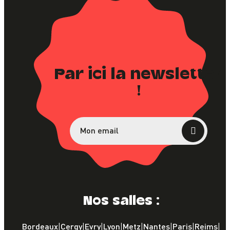
Par ici la newsletter
!
Nos salles :
Bordeaux
Cergy
Evry
Lyon
Metz
Nantes
Paris
Reims
|
|
|
|
|
|
|
|