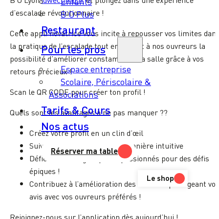
Enfants
d’escalade révolutionnaire !
B’O Plus
Restaurant
Cette appli novatrice vous incite à repousser vos limites dan
la pratique de l’escalade tout en offrant à nos ouvreurs la
Pour les pros
possibilité d’améliorer constamment la salle grâce à vos
Espace entreprise
retours précieux !
Scolaire, Périscolaire &
Scan le QR CODE pour créer ton profil !
Associations
Tarifs & Cours
Quels sont les avantages à ne pas manquer ??
Nos actus
Créez votre profil en un clin d’œil
Suivez votre progression de manière intuitive
Réserver ma table
Défiez d’autres grimpeurs passionnés pour des défis
épiques !
Le shop
Contribuez à l’amélioration des blocs en partageant vo
avis avec vos ouvreurs préférés !
Rejoignez-nous sur l’application dès aujourd’hui !