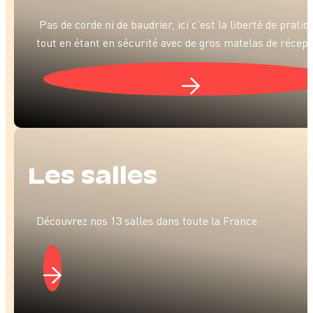
Pas de corde ni de baudrier, ici c’est la liberté de pratiq
tout en étant en sécurité avec de gros matelas de récept
Les salles
Découvrez nos 13 salles dans toute la France.