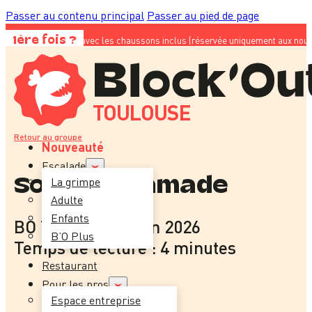
Passer au contenu principal
Passer au pied de page
de 23€ avec les chaussons inclus (réservée uniquement aux nouveaux clients) ; 
1ère fois ?
TOULOUSE
Retour au groupe
Nouveauté
Escalade
Sortie Laramade
La grimpe
Adulte
Enfants
BO Toulouse
-
9 juin 2026
B’O Plus
Temps de lecture : 4 minutes
Restaurant
Pour les pros
Espace entreprise