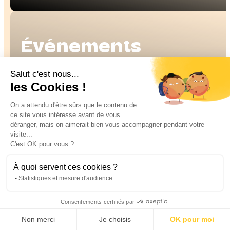
Événe­ments
Salut c'est nous...
De la grimpe, de la bonne humeur et un soupçon de folie
les Cookies !
On a attendu d'être sûrs que le contenu de
ce site vous intéresse avant de vous
déranger, mais on aimerait bien vous accompagner pendant votre
visite...
C'est OK pour vous ?
À quoi servent ces cookies ?
Statistiques et mesure d'audience
Restau
Consentements certifiés par
Non merci
Je choisis
OK pour moi
Chez Block’Out, on ne vient pas seulement pour grimper