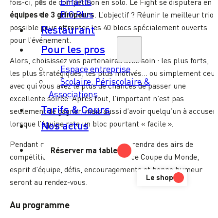
Enfants
fois-ci, pas de compétition en solo. Le Fight se disputera en
B’O Plus
équipes de 3 grimpeurs
. L’objectif ? Réunir le meilleur trio
Restaurant
possible pour affronter les 40 blocs spécialement ouverts
pour l’événement.
Pour les pros
Alors, choisissez vos partenaires avec soin : les plus forts,
Espace entreprise
les plus stratégiques, les plus motivés… ou simplement ceu
Scolaire, Périscolaire &
avec qui vous avez le plus de chances de passer une
Associations
excellente soirée. Après tout, l’important n’est pas
Tarifs & Cours
seulement de gagner, mais aussi d’avoir quelqu’un à accuser
Nos actus
lorsque l’équipe rate un bloc pourtant « facile ».
Pendant quelques heures, la salle prendra des airs de
Réserver ma table
compétition internationale. Ambiance Coupe du Monde,
esprit d’équipe, défis, encouragements et bonne humeur
Le shop
seront au rendez-vous.
Au programme