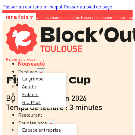
Passer au contenu principal
Passer au pied de page
 23€ avec les chaussons inclus (réservée uniquement aux nouveaux clients) ; su
1ère fois ?
TOULOUSE
Retour au groupe
Nouveauté
Escalade
Fight Block Cup
La grimpe
Adulte
Enfants
BO Toulouse
-
9 juin 2026
B’O Plus
Temps de lecture : 3 minutes
Restaurant
Pour les pros
Espace entreprise