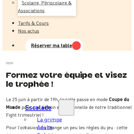
Scolaire, Périscolaire &
Associations
Tarifs & Cours
Nos actus
Réserver ma table
Formez votre équipe et visez
le trophée !
Coupe du
Le 25 juin à partir de 19h, la salle passe en mode
Escalade
Monde
pour une édition exceptionnelle de notre traditionnel
Fight trimestriel !
La grimpe
Adulte
Pour l’occasion, on change un peu les règles du jeu : cette