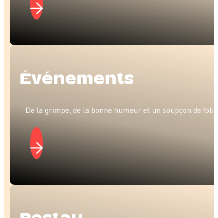
Événe­ments
De la grimpe, de la bonne humeur et un soupçon de folie