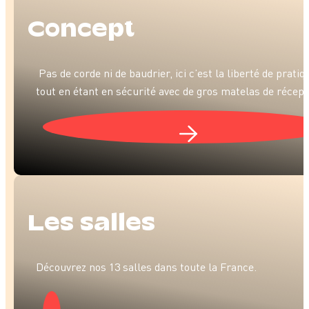
Con­cept
Pas de corde ni de baudrier, ici c’est la liberté de pratiq
tout en étant en sécurité avec de gros matelas de récept
Les salles
Découvrez nos 13 salles dans toute la France.