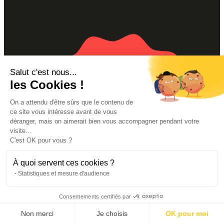
Salut c'est nous...
les Cookies !
On a attendu d'être sûrs que le contenu de
Par ici la newsletter
ce site vous intéresse avant de vous
déranger, mais on aimerait bien vous accompagner pendant votre
!
visite...
C'est OK pour vous ?
À quoi servent ces cookies ?
Statistiques et mesure d'audience
Consentements certifiés par
Non merci
Je choisis
OK pour moi