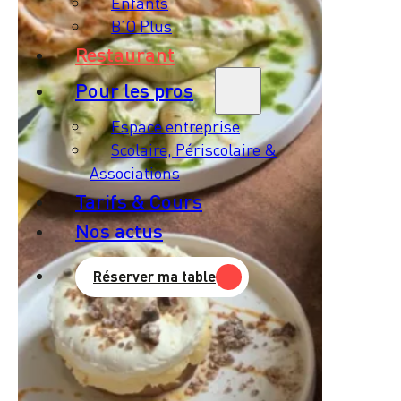
Enfants
B’O Plus
Restaurant
Pour les pros
Espace entreprise
Scolaire, Périscolaire &
Associations
Tarifs & Cours
Nos actus
Réserver ma table