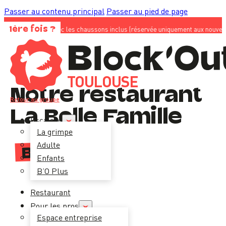
Passer au contenu principal
Passer au pied de page
 avec les chaussons inclus (réservée uniquement aux nouveaux clients) ; sur no
1ère fois ?
TOULOUSE
Notre restaurant
Retour au groupe
La Belle Famille
Escalade
La grimpe
Adulte
B’O
food
Enfants
B’O Plus
Je télécharge la
carte
Restaurant
Pour les pros
Espace entreprise