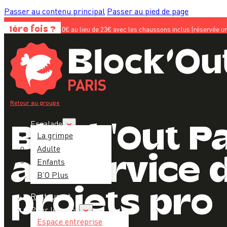
Passer au contenu principal
Passer au pied de page
verte à 10€ au lieu de 23€ avec les chaussons inclus (réservée uniquement aux 
1ère fois ?
PARIS
Retour au groupe
Escalade
Block'Out P
La grimpe
Adulte
au service 
Enfants
B’O Plus
projets pro
Restaurant
Pour les pros
Espace entreprise