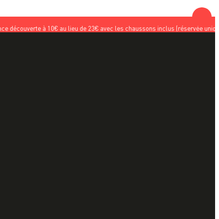
te à 10€ au lieu de 23€ avec les chaussons inclus (réservée uniquement aux nou