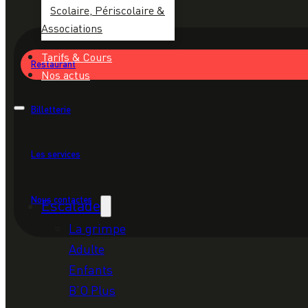
Scolaire, Périscolaire &
Associations
Tarifs & Cours
Restaurant
Nos actus
Billetterie
Les services
Nous contacter
Escalade
La grimpe
Adulte
Enfants
B’O Plus