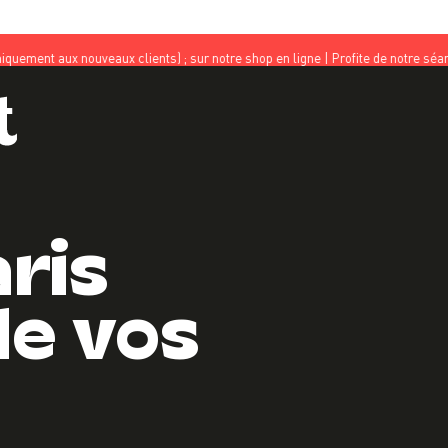
nouveaux clients) ; sur notre shop en ligne | Profite de notre séance découver
aris
de vos