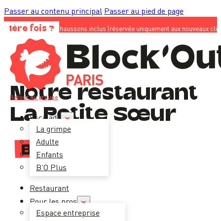
Passer au contenu principal
Passer au pied de page
 les chaussons inclus (réservée uniquement aux nouveaux clients) ; sur notre s
1ère fois ?
PARIS
Notre restaurant
Retour au groupe
La Petite Sœur
Escalade
La grimpe
Adulte
B’O
food
Enfants
B’O Plus
Je télécharge la
carte
Restaurant
Pour les pros
Espace entreprise