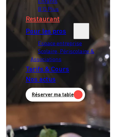
Enfants
B’O Plus
Restaurant
Pour les pros
Espace entreprise
Scolaire, Périscolaire &
Associations
Tarifs & Cours
Nos actus
Réserver ma table