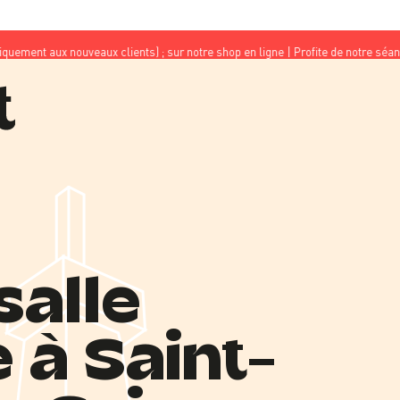
x nouveaux clients) ; sur notre shop en ligne | Profite de notre séance découv
salle
 à Saint-