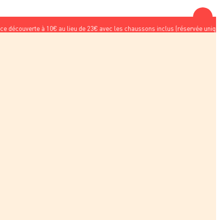
erte à 10€ au lieu de 23€ avec les chaussons inclus (réservée uniquement aux n