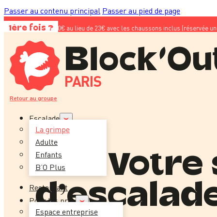
Passer au contenu principal
Passer au pied de page
ouverte à 10€ au lieu de 23€ avec les chaussons inclus (réservée uniquement au
1ère fois ?
PARIS
Retour au groupe
Escalade
La grimpe
Adulte
Votre 
Enfants
B’O Plus
d’escalade
Restaurant
Pour les pros
Espace entreprise