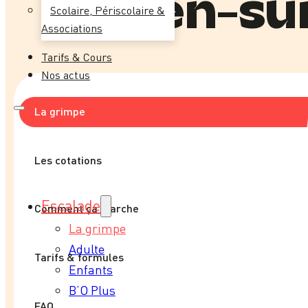
Ouen-su
Scolaire, Périscolaire &
Associations
Tarifs & Cours
Nos actus
La grimpe
Les cotations
Escalade
Comment ça marche
La grimpe
Adulte
Tarifs & formules
Enfants
B’O Plus
FAQ