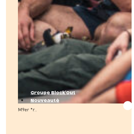
Groupe Block'Out
Nouveauté
M9er *r..