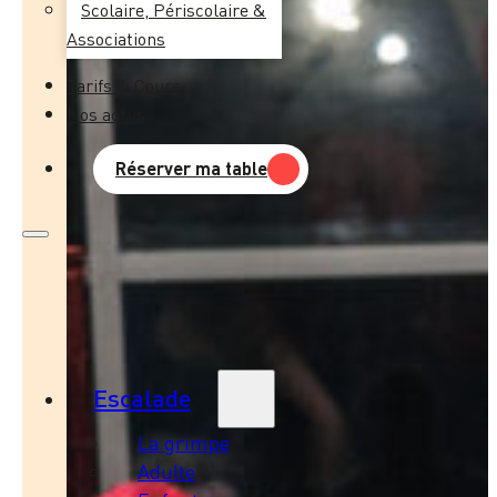
Scolaire, Périscolaire &
Associations
Tarifs & Cours
Nos actus
Réserver ma table
Escalade
La grimpe
Adulte