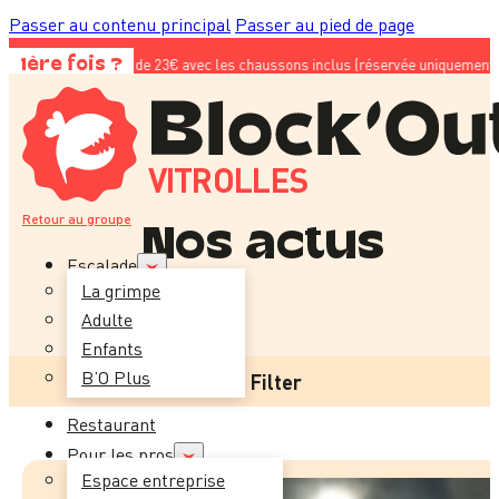
Passer au contenu principal
Passer au pied de page
te à 10€ au lieu de 23€ avec les chaussons inclus (réservée uniquement aux nou
1ère fois ?
VITROLLES
Retour au groupe
Nos actus
Escalade
La grimpe
Adulte
Enfants
B’O Plus
Filter
Restaurant
Pour les pros
Espace entreprise