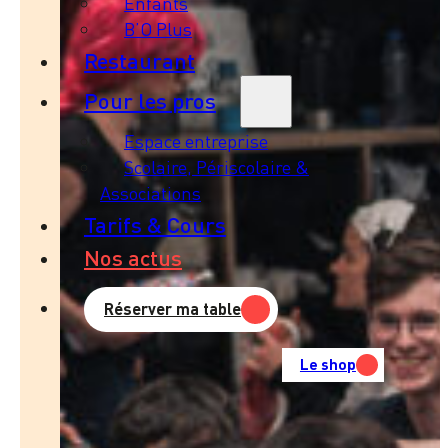
Enfants
B’O Plus
Restaurant
Pour les pros
Espace entreprise
Scolaire, Périscolaire &
Associations
Tarifs & Cours
Nos actus
Réserver ma table
Le shop